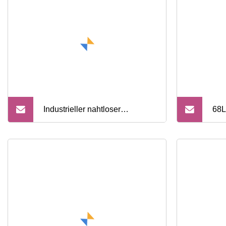
Industrieller nahtloser
68L
Hochdruck-Kohlendioxid-
Nah
Gaszylinder aus Stahl zur
Gas
Brandbekämpfung