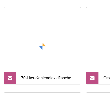
70-Liter-Kohlendioxidflasche
Gro
des CO2-Brandschutzsystems
Koh
Bra