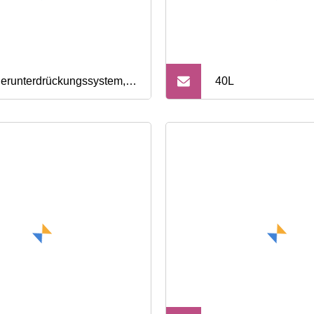
erunterdrückungssystem,
40L
lendioxid-Druckentlastung,
biler CO2-Zylinder