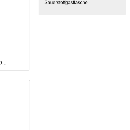
Sauerstoffgasflasche
9
Nahtlose
Gasflasche