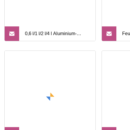
0,6 l/1 l/2 l/4 l Aluminium-
Feu
Kohlendioxid-CO2-
Koh
Zylindertank mit Stiftventil (freie
sta
Größe anpassbar)