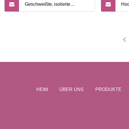
Geschweißte, isolierte
Hoc
industrielle Flüssigsauerstoff-
Sau
Kohlendioxid-
Koh
Gasbehälterflasche
nah
HEIM
ÜBER UNS
PRODUKTE