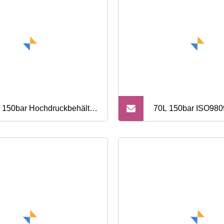
 150bar Hochdruckbehälter
70L 150bar ISO980
tlose CO2-Kohlendioxid-
Hochdruckbehälter 
flasche aus Stahl
CO2-Kohlendioxid-
aus Stahl