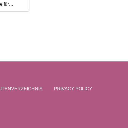
e für
iergas
ITENVERZEICHNIS
PRIVACY POLICY