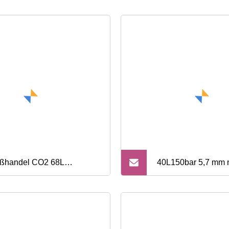
ßhandel CO2 68L
40L150bar 5,7 mm 
lendioxid-Gasflasche zur
Stahl-Industrie-CO2
ndbekämpfung
Kohlendioxid-Gasfl