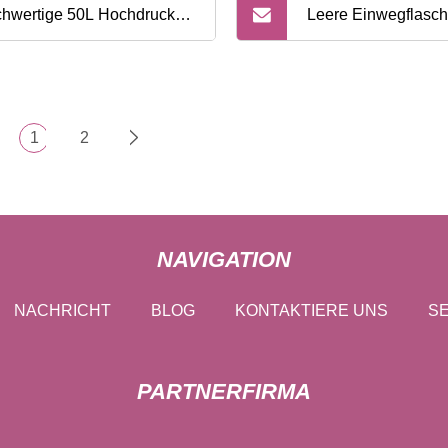
hwertige 50L Hochdruck-
Leere Einwegflasch
erstoff-Argon-Stickstoff-
Kohlendioxid-Kalibr
lendioxid-Zylinder aus
1
2
tlosem Stahl
NAVIGATION
NACHRICHT
BLOG
KONTAKTIERE UNS
SE
PARTNERFIRMA